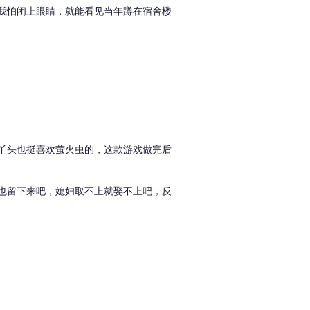
我怕闭上眼睛，就能看见当年蹲在宿舍楼
丫头也挺喜欢萤火虫的，这款游戏做完后
也留下来吧，媳妇取不上就娶不上吧，反