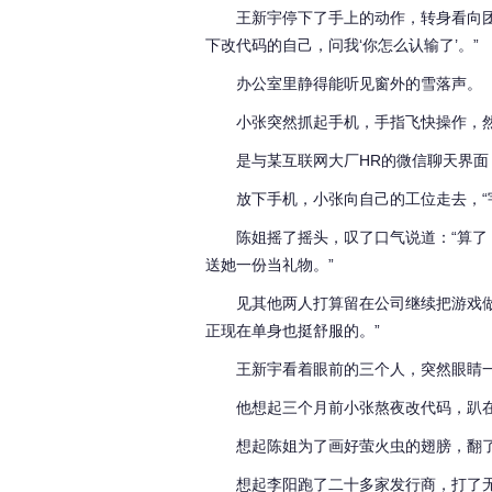
王新宇停下了手上的动作，转身看向
下改代码的自己，问我‘你怎么认输了’。”
办公室里静得能听见窗外的雪落声。
小张突然抓起手机，手指飞快操作，
是与某互联网大厂HR的微信聊天界面
放下手机，小张向自己的工位走去，“
陈姐摇了摇头，叹了口气说道：“算
送她一份当礼物。”
见其他两人打算留在公司继续把游戏
正现在单身也挺舒服的。”
王新宇看着眼前的三个人，突然眼睛
他想起三个月前小张熬夜改代码，趴在
想起陈姐为了画好萤火虫的翅膀，翻
想起李阳跑了二十多家发行商，打了无