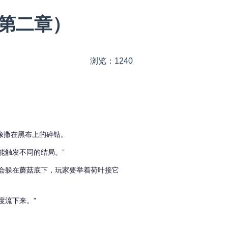
第二章）
浏览：1240
像撒在黑布上的碎钻。
能触发不同的结局。”
会躲在蘑菇底下，玩家要举着荷叶接它
度流下来。”
。