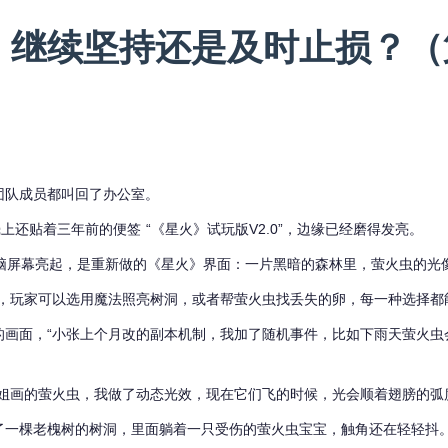
，继续坚持还是及时止损？（
团队成员都叫回了办公室。
还贴着三年前的便签 “《星火》试玩版V2.0”，边缘已经磨得发亮。
，电脑屏幕亮起，是重新做的《星火》界面：一片黑暗的森林里，萤火虫的光
，玩家可以选用魔法照亮树洞，或者帮萤火虫找丢失的卵，每一种选择都
的画面，“小张上个月改的副本机制，我加了随机事件，比如下雨天萤火虫
姐画的萤火虫，我做了动态光效，现在它们飞的时候，光会顺着翅膀的弧
了一棵老槐树的树洞，里面躺着一只受伤的萤火虫宝宝，触角还在轻轻抖