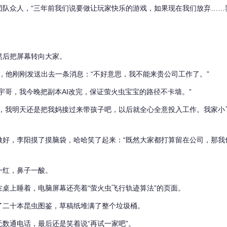
团队众人，“三年前我们说要做让玩家快乐的游戏，如果现在我们放弃……
然后把屏幕转向大家。
，他刚刚发送出去一条消息：“不好意思，我不能来贵公司工作了。”
宇哥，我今晚把副本AI改完，保证萤火虫宝宝的路径不卡墙。”
了，我明天还是把我妈接过来带孩子吧，以后就全心全意投入工作。我家小
做好，李阳摸了摸脑袋，哈哈笑了起来：“既然大家都打算留在公司，那我
一红，鼻子一酸。
桌上睡着，电脑屏幕还亮着“萤火虫飞行轨迹算法”的页面。
了二十本昆虫图鉴，草稿纸堆满了整个垃圾桶。
数通电话，最后还是笑着说“再试一家吧”。