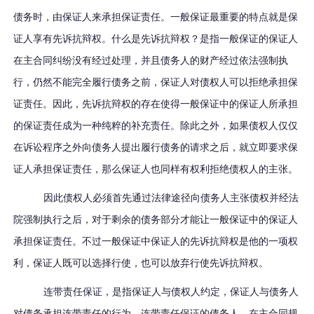
债务时，由保证人
来
承担保证责任。一般保证最重要的特点就是保
证人享有先诉抗辩权。
什么是
先诉抗辩权
？
是指一般保证的保证人
在主合同纠纷
没有经过处理
，并
且
债务人
的
财产
经过
依法强制执
行
，仍然
不能
完全
履行债务
之
前，
保证人对
债权人可以拒绝承担保
证责任。
因此
，先诉抗辩权的存在
使得
一般保证中的保证人所承担
的
保证
责任成为一种纯粹的补充责任。
除此之外
，
如果
债权人
仅仅
在
诉讼
程序之
外向债务人提出履行债务的请求
之
后
，就立
即要求保
证人承担保证责任，
那么
保证人
也同样有权利
拒绝
债权人的
主张。
因此
债权人必须
首先
通过法律途径向债务人主张债权并经法
院强制执行
之后，对于剩余的债务部分才能让一般保证中的
保证人
承担保证责任。
不过一般保证中保证人的
先诉抗辩权是
他
的一项权
利，保证人既可以选择行使，也可以放弃
行使先诉抗辩权
。
连带责任保证
，
是指保证人与债权人约定，保证人与债务人
对债务承担连带责任的行为。连带责任保证的债务人，在
主合同
规