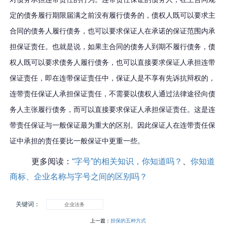
定的债务履行期限届满
之前
没有履行债务的，债权人
既
可以要求
主
合同的
债务人履行债务，也可以要求保证人在
承诺的
保证范围内承
担保证责任。也就是说，
如果主合同的
债务人到期不履行债务，债
权人既可以要求债务人履行债务，也可以直接要求保证人承担连带
保证责任，即在连带保证责任中，保证人
是
不享有先诉抗辩权
的
，
连带责任保证人
承担保证责任
，不需要
以债权人
通过法律途径向
债
务人
主张
履行债务
，而可以直接要求保证人承担保证责任
。这是连
带责任保证与一般保证最为重大的区别。
因此
保证人在连带责任保
证中承担的责任
要比一般保证中
更重一些。
更多阅读：
“字号”的相关知识，你知道吗？
、
你知道
商标、企业名称与字号之间的区别吗？
关键词：
企业法务
上一篇：
担保的五种方式