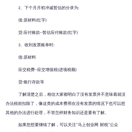
、下个月月初冲减暂估的分录为
2
:
借
原材料
红字
:
(
)
贷
应付账款
暂估应付账款
红字
:
--
(
)
、收到发票账单时
3
:
借
原材料
:
应交税费
应交增值税
进项税额
--
(
)
贷
银行存款等
:
了解清楚之后，相信大家都明白了没有发票并不意味着就没
办法税前扣除了，像这类的成本费用在没有发票的情况下也可以想
其他的办法进行处理，不管怎样财务知识还是要有了解。
如果您想要继续了解，可以关注
“马上创业网 财税”公众