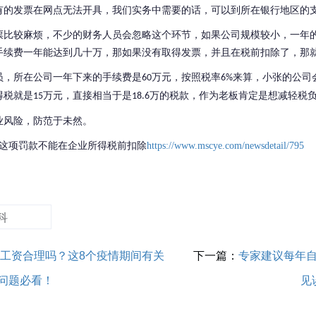
有的发票在网点无法开具，我们实务中需要的话，可以到所在银行地区的
票比较麻烦，不少的财务人员会忽略这个环节，如果公司规模较小，一年
手续费一年能达到几十万，那如果没有取得发票，并且在税前扣除了，那
员，所在公司一年下来的手续费是
万元，按照税率
来算，小张的公司
60
6%
得税就是
万元，直接相当于是
万的税款，作为老板肯定是想减轻税
15
18.6
业风险，防范于未然。
这项罚款不能在企业所得税前扣除
https://www.mscye.com/newsdetail/795
科
工资合理吗？这8个疫情期间有关
下一篇：
专家建议每年
问题必看！
见