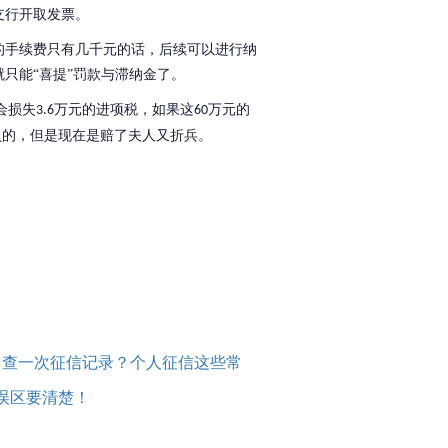
支行开取发票。
的手续费只有几千元的话，后续可以进行纳
就只能
“喜提”罚款与滞纳金了。
会损失
万元的进项税，如果这
万元的
3.6
60
负的，但是现在是赔了夫人又折兵。
自查一次征信记录？个人征信这些常
误区要清楚！