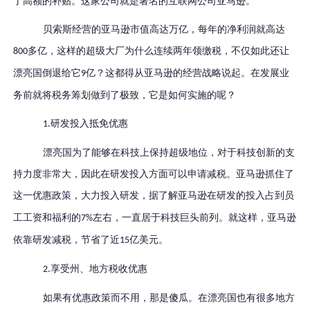
了高额的补贴。这家公司就是著名的互联网公司亚马逊。
贝索斯经营的亚马逊市值高达万亿，每年的净利润就高达
多亿，这样的超级大厂为什么连续两年领缴税，不仅如此还让
800
漂亮国倒退给它
亿？这都得从亚马逊的经营战略说起。在发展业
9
务前就将税务筹划做到了极致，它是如何实施的呢？
研发投入抵免优惠
1.
漂亮国为了能够在科技上保持超级地位，对于科技创新的支
持力度非常大，因此在研发投入方面可以申请减税。亚马逊抓住了
这一优惠政策，大力投入研发，据了解亚马逊在研发的投入
占到员
工工资和福利的
左右
，
一直居于科技巨头前列。
就这样，亚马逊
7%
依靠研发减税，节省了近
亿美元。
15
享受州、地方税收优惠
2.
如果有优惠政策而不用，那是傻瓜。在漂亮国也有很多地方