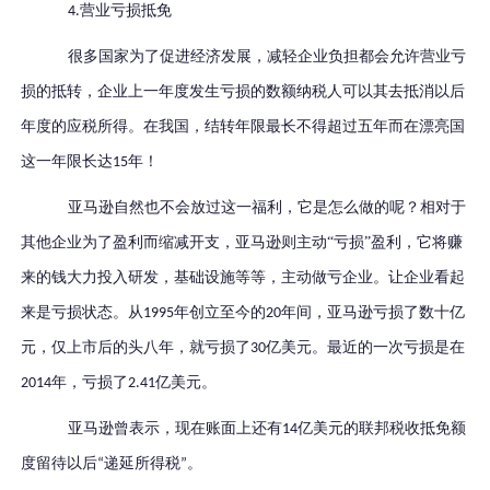
营业亏损抵免
4.
很多国家为了促进经济发展，减轻企业负担都会
允许营业亏
损的抵转
，企业上一年度发生亏损的数额
纳税人可以
其
去抵消以后
年度的应税所得。
在
我国
，
结转年限最长不得超过五年
而在漂亮国
这一年限长达
年！
15
亚马逊自然也不会放过这一福利
，
它是怎么做的呢？相对于
其他企业为了盈利而缩减开支，亚马逊则主动
“亏损”盈利，它将
赚
来的钱
大力投入研发，基础设施等等，
主动做亏企业。
让企业看起
来是亏损状态。
从
年创立至今的
年间，亚马逊亏损了数十亿
1995
20
元，仅上市后的头八年，就亏损了
亿美元。最近的一次亏损是在
30
年，亏损了
亿美元。
2014
2.41
亚马逊曾表示，现在账面上还有
亿美元的联邦税收抵免额
14
度留待以后
递延所得税
。
“
”