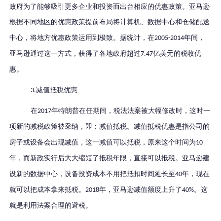
政府为了能够吸引更多企业和投资而出台相应的优惠政策。亚马逊
根据不同地区的优惠政策提前布局将
计算机、数据中心和仓储配送
中心
，将地方优惠政策运用到极致。
据统计，在
年间，
2005-2014
亚马逊通过这一方式，获得了各地政府超过
亿美元的税收优
7.47
惠。
减值抵税优惠
3.
在
年
特朗普在任期间
，税法法案
被大幅修改
时，
这时一
2017
项新的
减税政策
被采纳，即
：减值抵税
。减值抵税优惠是指公司的
房子或设备会出现减值，这一减值可以抵税，原来这个时间为
10
年，而新政实行后大大缩短了抵税年限，直接可以抵税。
亚马逊建
设新的数据中心，设备投资成本不用把抵扣时间延长至
年，现在
40
就可以把成本拿来抵税。
年，亚马逊减值额度上升了
。
这
2018
40%
就是利用法案合理的避税。