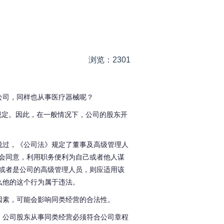
浏览：2301
公司，同样也从事医疗器械呢？
规定
。
因此
，在
一般情况下，
公司的
股东开
说过，
《公司法》规定了董事及高级管理人
大会同意，利用职务便利为自己或者他人谋
或者是公司的高级管理人员
，则应适用该
么他的这个
行为属于违法。
因素
，
可能
会
影响同类经营的合法性
。
。
公司
股东从事同类经营必须符合公司章程