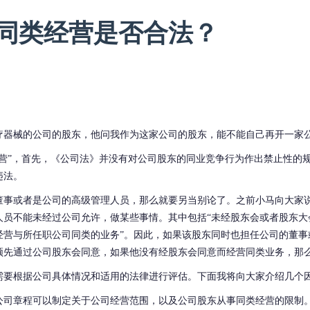
同类经营是否合法？
疗器械的公司的股东，他问我作为这家公司的股东，能不能自己再开一家
营”，首先，
《公司法》并没有对公司股东的同业竞争行为作出禁止性
的
违法。
董事
或者是公司的高级管理人员
，那么就
要
另当别论了。
之前小马向大家
人员不能未经过公司允许，做某些事情。
其中包括
“未经股东会或者股东
经营与所任职公司同类的业务”。因此，如果该股东
同时也
担任公司的董事
须先通过公司股东会同意，如果他没有
经股东会同意而经营同类业务
，那
需要根据
公司
具体情况和适用的法律进行评估。
下面我将向大家介绍
几个
公司章程可以
制定
关于
公司
经营范围
，以及公司股东从事同类经营
的限制