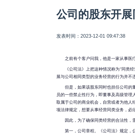
公司的股东开展
发表时间：2023-12-01 09:47:38
之前有个客户问我，他是一家从事医
《公司法》上把这种情况称为
“同类经
展
与公司相同类型的业务
经营的行为并不
但是，如果该股东
同时也
担任公司的
员的
一些
禁止性行为，
即董事及高级管理
取属于公司的商业机会，自营或者为他人
项
法律
规定，
想要从事经营同类业务，必
因此，
为了
确保
同类经营的
合法性
，
第一，
公司章程
。《公司法》规定，