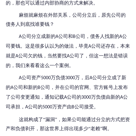
的，那也可以通过内部协商的方式来解决。
麻烦就麻烦在外部关系，公司分立后，原先公司的
债务人到底找谁要钱？
公司分立成新的
公司和
公司，债务人找新的
公
A
A
B
A
司要钱。这是很多认以为的做法，毕竟
公司还存在，本来
A
就是
公司欠的钱，当然要找
公司了，但这一想法是错误
A
A
的，我们来看看这么一个案例。
公司资产
万负债
万，后
公司分立成了新
A
5000
3000
A
的
公司和新的
公司，并在公司的官网、官方账号上发布
A
B
了公司变更通知，通知记载
公司的
万负债由新的
公
A
3000
A
司承担，
公司的
万资产由
公司接受。
A
5000
B
这就构成了
“漏洞”，如果公司能通过分立的方式把资
产和负债剥开，那这世界上得出现多少“老赖”啊。