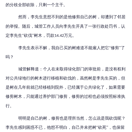
的分枝全部砍除，只剩一个主干。
然而，李先生意想不到的是他
修剪自己的树
，
却遭到了邻居
的举报。随后，城管工作人员向李先生开具了一张行政处罚书，认
定李先生
“
砍伐
”
树木，罚款
万元。
14.42
李先生表示不解，我自己买的树难道不能雇人把它
“修剪”
了
吗？
城管解释道：个人在未取得绿化部门的审批前，是没有权利
对公共绿地行的树木进行移植和砍伐的，虽然树是李先生买的，但
是树在几年前就已经移植到院外，已经属于公共绿化了，如果需要
修剪树木，只能通过
养护
部门修剪，
修剪
的
过程也必须按照标准执
行。
明明是自己的树，修剪也是理所当然，怎么说是我砍伐呢？
李先生感到困惑不已，他想不明白，自己并未把树
“
砍死
”
，
也保留