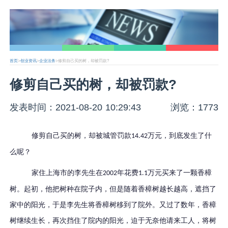
首页
>
创业资讯
>
企业法务
>修剪自己买的树，却被罚款?
修剪自己买的树，却被罚款?
发表时间：2021-08-20 10:29:43
浏览：1773
修剪自己买的树，却被城管罚款
万元
，到底发生了什
14.42
么呢？
家住上海市的李先生在
年花费
万元买来了一颗香樟
2002
1.1
树。起初，他把树种在院子内，但是随着香樟树越长越高，遮挡了
家中的阳光，于是李先生将香樟树移到了院外。又过了数年，香樟
树继续生长，再次挡住了院内的阳光，迫于无奈他请来工人，将树