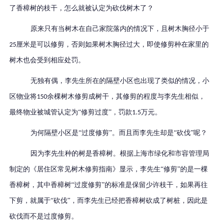
了香樟树的枝干，
怎么就被认定为砍伐树木了？
原来
只有
当
树木在自己家院落内
的情况下
，且树木胸径小于
厘米
是可以修剪
，否则如果树木胸径过大，即使修剪种在家里的
25
树木也会受到相应处罚
。
无独有偶
，李先生所在的隔壁小区也出现了类似的情况，小
区物业将
余棵树木修剪成树干，
其
修剪的程度
与
李先生相似，
150
最终物业被城管
认定为
“
修剪过度
”
，罚款
万元。
1.5
为何隔壁小区是
“
过度修剪
”
。
而且
而李先生却是
“
砍伐
”
呢？
因为李先生种的树是香樟树。
根据上海市绿化和市容管理局
制定的《居住区常见树木修剪指南》显示，李先生
“
修剪
”
的是一棵
香樟树，其中香樟树
“
过度修剪
”
的标准是保留少许枝干，如果再往
下剪，就属于
“
砍伐
”
，而李先生已经把香樟树砍成了树桩，因此是
砍伐而不是过度修剪。