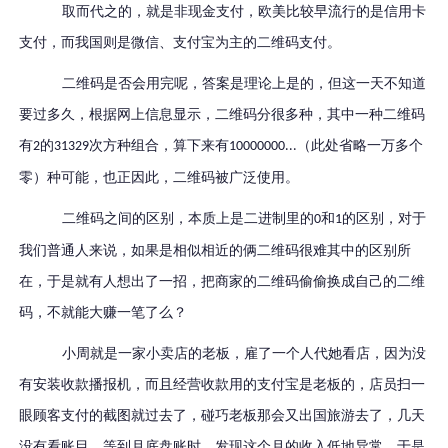
取而代之的，就是非现金支付，欧美比较早流行的是信用卡
支付，而我国则是微信、支付宝为主的二维码支付。
二维码是否会用完呢，答案是理论上是的，但这一天不知道
要过多久，根据网上信息显示，二维码分很多种，其中一种二维码
有
的
次方种组合，算下来有
（此处省略一万多个
2
31329
10000000...
零）种可能，也正因此，二维码被广泛使用。
二维码之间的区别，本质上是二进制里的
和
的区别，对于
0
1
我们普通人来说，如果是相似相近的俩二维码很难其中的区别所
在，于是就有人想出了一招，把商家的二维码偷偷换成自己的二维
码，不就能大赚一笔了么？
小周就是一家小卖店的老板，雇了一个人代她看店，因为没
有安装收款播报机，而且经营收款用的支付宝是老板的，店员扫一
眼顾客支付的截图就过去了，碰巧老板那会又出国旅游去了，几天
没有看账目。等到月底盘账时，发现这个月的收入低地异常，于是