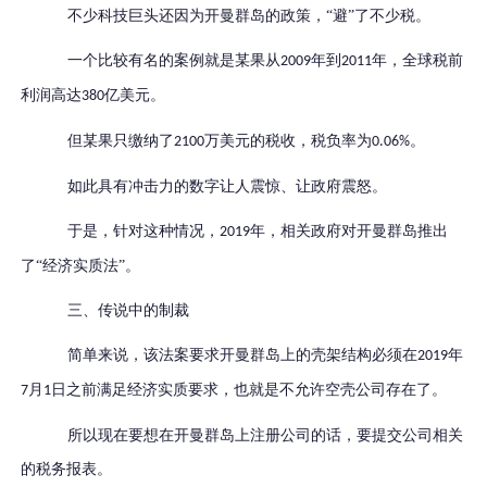
不少科技巨头还因为开曼群岛的政策，
“避”了不少税。
一个比较有名的案例就是某果从
年到
年，全球税前
2009
2011
利润高达
亿美元。
380
但某果只缴纳了
万美元的税收，税负率为
。
2100
0.06%
如此具有冲击力的数字让人震惊、让政府震怒。
于是，针对这种情况，
年，相关政府对开曼群岛推出
2019
了“经济实质法”。
三、传说中的制裁
简单来说，该法案要求开曼群岛上的壳架结构必须在
年
2019
月
日之前满足经济实质要求，也就是不允许空壳公司存在了。
7
1
所以现在要想在开曼群岛上注册公司的话，要提交公司相关
的税务报表。