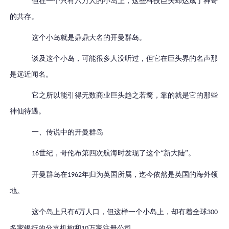
但在一个只有六万人的小岛上，这些科技巨头却达成了神奇
的共存。
这个小岛就是鼎鼎大名的开曼群岛。
谈及这个小岛，可能很多人没听过，但它在巨头界的名声那
是远近闻名。
它之所以能引得无数商业巨头趋之若鹜，靠的就是它的那些
神仙待遇。
一、
传说中的开曼群岛
世纪，哥伦布第四次航海时发现了这个“新大陆”。
16
开曼群岛在
年归为英国所属，迄今依然是英国的海外领
1962
地。
这个岛上只有
万人口，但这样一个小岛上，却有着全球
6
300
多家银行的分支机构和
万家注册公司。
10