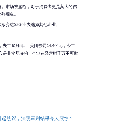
济。市场被垄断，对于消费者更是莫大的伤
杀熟现象。
法放弃这家企业去选择其他企业。
。
；去年
月
日，美团被罚
亿元；今年
10
8
34.4
心是非常坚决的，企业在经营时千万不可做
引起热议，法院审判结果令人震惊？