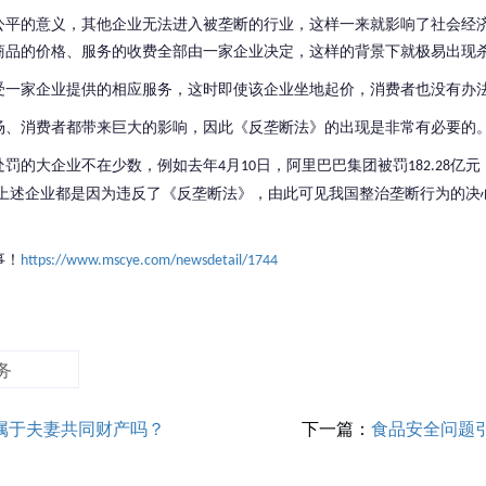
公平的意义，其他企业无法进入被垄断的行业，这样一来就影响了社会经
商品的价格、服务的收费全部由一家企业决定，这样的背景下就极易出现
受一家企业提供的相应服务，这时即使该企业坐地起价，消费者也没有办
场、消费者都带来巨大的影响，因此《反垄断法》的出现是非常有必要的
处罚的大企业不在少数，例如去年
月
日，阿里巴巴集团被罚
亿元
4
10
182.28
上述企业都是因为违反了《反垄断法》，由此可见我国整治垄断行为的决
事！
https://www.mscye.com/newsdetail/1744
务
属于夫妻共同财产吗？
下一篇：
食品安全问题