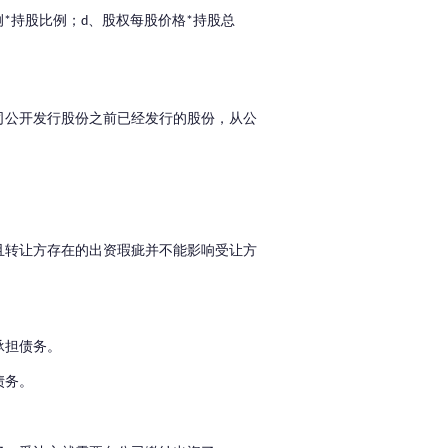
例
持股比例；
、股权每股价格
持股总
*
d
*
司公开发行股份之前已经发行的股份，从公
且转让方存在的出资瑕疵并不能影响受让方
承担债务。
债务。