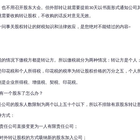
，也不用召开股东大会。
但外部转让就需要提前
天以书面形式通知公司
30
就需要收购转让股权，不收购的话反对意见无效。
十问事关股权转让的财税知识和法律效应，是您绝对不能错过的内容
~
税的情况下缴税方都是转让方。
所以缴税就分为两种情况：转让方是个人
是印花税和个人所得税，
印花税的税率为转让股权价格的万分之五，个人
别是企业所得税、增值税、契税、印花税。
有一个股东了怎么办？
任公司的股东人数限制为两个以上五十个以下，所以不排除有原股东转让
种方式：
责任公司直接变更为一人有限责任公司；
对外转让股权的方式吸纳新的股东加入公司；