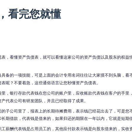
，看完您就懂
况表
，看懂资产负债表，就可以看懂这家公司的资产负债以及股东的权益
当具备的一项技能
，可是上面的会计专用名词往往让大家摸不到头脑，看
债表呢？不要着急，这些通俗语言让您秒懂资产负债表。
袋里，银行存款代表钱在您公司的账户里，应收账款代表钱在客户的手里
资产代表公司有研发团队，并且已经取得了成果。
面的子公司里了，报表上的长期待摊费用，表示钱已经花出去了，可是您
和长期借款，代表钱是借来的，如果归还的期限在一年以内，它就是短期
职工薪酬代表钱是占用员工的，其他应付款表示钱是向股东借来的，实收