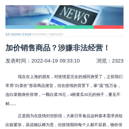
首页
>
创业资讯
>
企业法务
>加价销售商品？涉嫌非法经营！
加价销售商品？涉嫌非法经营！
发表时间：2022-04-19 09:33:10
浏览：2323
现在在上海的朋友，对疫情是完全的感同身受了，之前我们
常用
“白菜价”形容商品便宜，但在疫情的背景下，家“蔬”抵万金，
连白菜都身价倍增，一颗白菜
元，
根黄瓜
元的例子，屡见不
78
4
50
鲜
......
正是因为在疫情封控阶段，大家日常食品这种基本需求供给
比较紧张，虽说物以稀为贵，但疫情期间每个人都不容易，物价倍