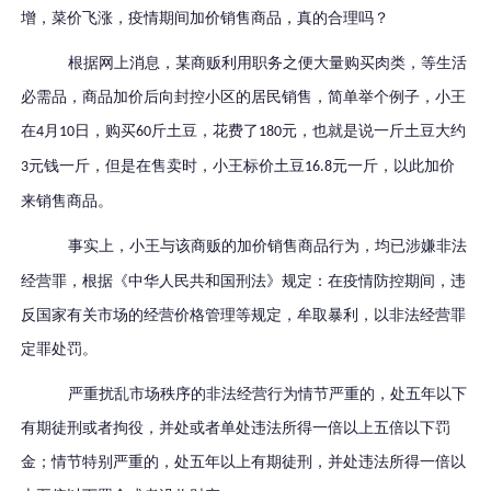
增，菜价飞涨，疫情期间加价销售商品，真的合理吗？
根据网上消息，某商贩利用职务之便大量购买肉类，等生活
必需品，商品加价后向封控小区的居民销售，简单举个例子，小王
在
月
日，购买
斤土豆，花费了
元，也就是说一斤土豆大约
4
10
60
180
元钱一斤，但是在售卖时，小王标价土豆
元一斤，以此加价
3
16.8
来销售商品。
事实上，小王与
该
商贩
的加价销售商品行为，均已涉嫌非法
经营罪，根据《中华人民共和国刑法》规定：在疫情防控期间，违
反国家有关市场的经营价格管理等规定，牟取暴利，以非法经营罪
定罪处罚。
严重扰乱市场秩序的非法经营行为情节严重的，处五年以下
有期徒刑或者拘役，并处或者单处违法所得一倍以上五倍以下罚
金；情节特别严重的，处五年以上有期徒刑，并处违法所得一倍以