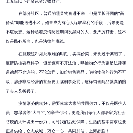
上五倍以下罚金或者没收财产。
在部分社区，普通的蔬菜物资进不来，但是团长开团的“高
价菜”却能送进小区，如果成为有心人谋取暴利的手段，后果更是
不堪设想。
这种趁着疫情防控期间发黑财的人
，要严厉打击，
这不
仅是民心所向
，也是法律的底线。
在抗疫这种如此艰难的时刻，卖高价菜，未免过于离谱了，
疫情防控要靠科学，但是也离不开法治，哄抬物价行为更是法律和
道德所不允许的，
不论怎样
，加价销售
商品
，
哄抬物价
的
行为不可
取
，涉嫌非法经营的甚至要面临刑事处罚，这样销售商品就真的赔
了夫人又折兵了。
疫情形势的转好，需要依靠大家的共同努力，不仅是医护人
员、志愿者等“大白”们的辛苦付出，更是我们每个人都居家为社会
防疫的大环境出一份力，同时我们后勤保障，生活的基本需求也要
正常供给，众志成城，万众一心，共同加油，上海必胜！