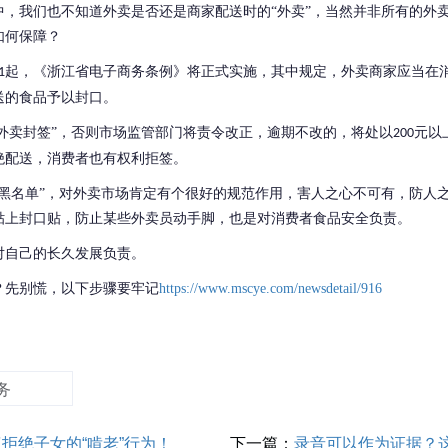
中，我们也不知道外卖是否还是商家配送时的
“外卖”，当然并非所有的外
如何保障？
起，《浙江省电子商务条例》将正式实施，其中规定，外卖商家应当在
1
送的食品予以封口。
“外卖封签”，否则市场监管部门将责令改正，逾期不改的，将处以
元以
200
绝配送，消费者也有权利拒签。
“黑名单”，对外卖市场肯定有个很好的规范作用，害人之心不可有，防人
贴上封口贴，防止某些外卖员动手脚，也是对消费者食品安全负责。
对自己的长久发展负责。
？先别慌，以下步骤要牢记
https://www.mscye.com/newsdetail/916
务
权拒绝子女的“啃老”行为！
下一篇：
录音可以作为证据？