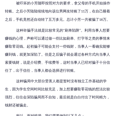
被吓坏的小芳随即按照对方的要求，拿父母的手机开始操作
转账。之后小芳陆陆续续地向该位男网友转账了
万，在自己睡着
11
之后，手机竟然还自动转了五万多元。总计小芳一共被骗了
万。
16
这种诈骗手法就是比较常见的
“刷单陷阱”。利用当事人想要
赚钱的心理，声称可以通过做一些比如刷单、打字等之类的事情来
赚取零花钱。起初骗子可能会支付一些钱财，当事人一看确实能够
赚到钱，就更加深陷了。但是之后骗子就会通过各种方式向当事人
索要钱财，说是介绍费、手续费等，这时当事人已经对骗子十分信
任了，出于信任，当事人都会选择进行转账。
这种骗局中大部分受害人都是暂时没有独立工作基础的学
生，因为学生空闲时间比较充足，加上想要赚取零花钱的想法比较
强烈，往往会深陷骗局而不自知，最后就是白白付出了时间精力，
钱财还被骗走。
所以，面对骗局，我们需要做到以下几点：