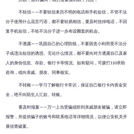
不轻信
不要轻信来历不明的电话和手机短信，不管不法
——
分子使用什么花言巧语，都不要轻易相信，要及时挂掉电话，不回
复手机短信，不给不法分子进一步布设圈套的机会。
不透露
巩固自己的心理防线，不要因贪小利而受不法分
——
子或违法短信的诱惑。无论什么情况，都不
要
向对方透露自己及家
人的身份信息、存款、银行卡等情况。如有疑问，可拨打
求助
110
咨询，或向亲戚、朋友、同事核实。
不转账
学习了解银行卡常识，保证自己银行卡内资金安
——
全，绝不向陌生人汇款、转账。
要及时报案
万一上当受骗或听到亲戚朋友被骗，请立即
——
报警，并提供骗子的账号和联系电话等详细情况，以便公安机关开
展侦查破案。