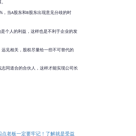
展。
，当
股东和
股东出现意见分歧的时
3%
A
B
的是个人的利益，这样也是不利于企业的发
，远见相关，股权尽量给一些不可替代的
找志同道合的合伙人，这样才能实现公司长
四点老板一定要牢记！了解就是受益