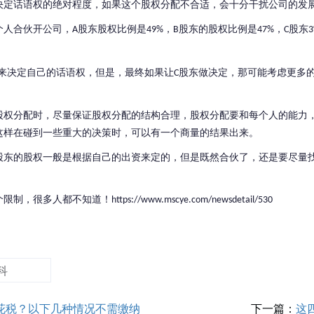
决定话语权的绝对程度，如果这个股权分配不合适，会十分干扰公司的发
个人合伙开公司，
股东股权比例是
，
股东的股权比例是
，
股东
A
49%
B
47%
C
来决定自己的话语权，但是，最终如果让
股东做决定，那可能考虑更多
C
股权分配时，尽量保证股权分配的结构合理，股权分配要和每个人的能力
这样在碰到一些重大的决策时，可以有一个商量的结果出来。
股东的股权一般是根据自己的出资来定的，但是既然合伙了，还是要尽量
个限制，很多人都不知道！
https://www.mscye.com/newsdetail/530
科
花税？以下几种情况不需缴纳
下一篇：
这