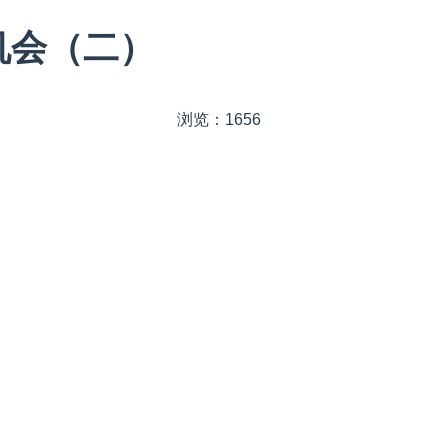
些机会（二）
浏览：1656