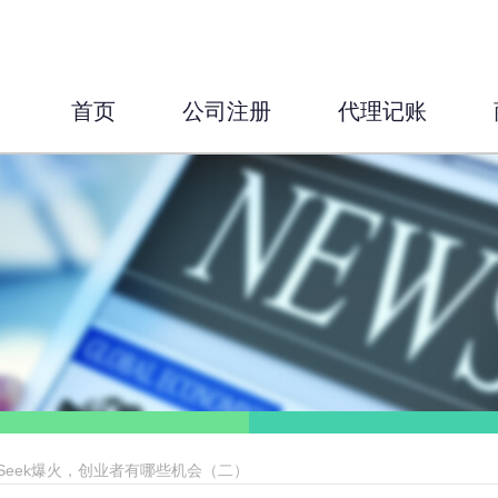
首页
公司注册
代理记账
epSeek爆火，创业者有哪些机会（二）