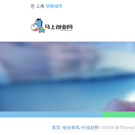
上海
切换城市
首页
>
创业资讯
>
行业趋势
>2025年春节De