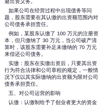
避出资义务。
如果公司在经营过程中出现债务等问
题，股东需要在其认缴的出资额范围内对
公司债务承担责任。
例如，某股东认缴了 100 万元的注册资
本，但只缴纳了 30 万元，当公司破产清
算时，该股东需要补足未缴纳的 70 万元
来偿还公司债务。
实缴：股东在实缴出资后，只要其出资
行为符合法律和公司章程的规定，一般情
况下仅以其实际缴纳的出资额为限对公司
债务承担责任。
五、对公司运营的影响
认缴：认缴制给予了创业者更大的资金