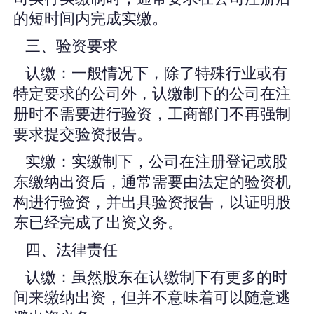
的短时间内完成实缴。
三、验资要求
认缴：一般情况下，除了特殊行业或有
特定要求的公司外，认缴制下的公司在注
册时不需要进行验资，工商部门不再强制
要求提交验资报告。
实缴：实缴制下，公司在注册登记或股
东缴纳出资后，通常需要由法定的验资机
构进行验资，并出具验资报告，以证明股
东已经完成了出资义务。
四、法律责任
认缴：虽然股东在认缴制下有更多的时
间来缴纳出资，但并不意味着可以随意逃