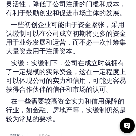
灵活性，降低了公司注册的门槛和成本，
有利于鼓励创业和促进市场主体的发展。
一些初创企业可能由于资金紧张，采用
认缴制可以在公司成立初期将更多的资金
用于业务发展和运营，而不必一次性筹集
大量资金用于注册资本。
实缴：实缴制下，公司在成立时就拥有
了一定规模的实际资金，这在一定程度上
可以体现公司的实力和信用，可能更容易
获得合作伙伴的信任和市场的认可。
在一些需要较高资金实力和信用保障的
行业，如金融、房地产等，实缴制仍然是
较为常见的要求。
关键词：
公司设立