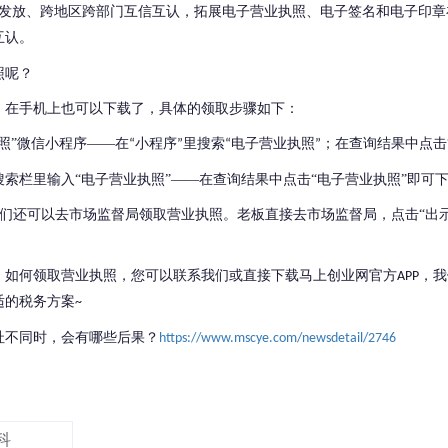
发放、跨地区跨部门互信互认，拓展电子营业执照、电子签名和电子印章
互认。
照呢？
，在手机上也可以下载了，具体的领取步骤如下：
照
”
微信小程序
——
在
小程序
里搜索
电子营业执照
；在查询结果中点击
“
”
“
”
搜索栏里输入
“电子营业执照”——在查询结果中点击“电子营业执照”即可
们还可以去市场监督局领取营业执照。老板直接去市场监督局，点击“出
、如何领取营业执照，您可以联系我们或直接下载马上创业网官方
，我
APP
适的税务方案
~
址不同时，会有哪些后果？
https://www.mscye.com/newsdetail/2746
科