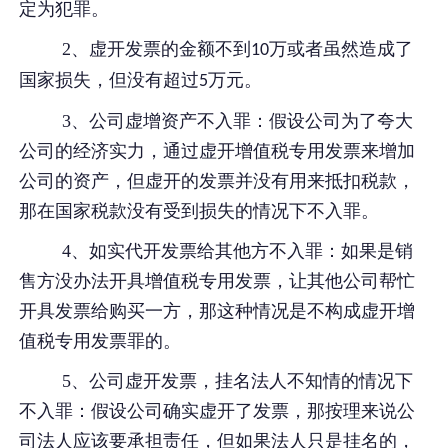
定为犯罪。
2、虚开发票的金额不到
万或者虽然造成了
10
国家损失，但没有超过
万元。
5
3、公司虚增资产不入罪：假设公司为了夸大
公司的经济实力，通过虚开增值税专用发票来增加
公司的资产，但虚开的发票并没有用来抵扣税款，
那在国家税款没有受到损失的情况下不入罪。
4、
如实代开发票给其他方不入罪：如果是销
售方没办法开具增值税专用发票，让其他公司帮忙
开具发票给购买一方，那这种情况是不构成虚开增
值税专用发票罪的。
5、公司虚开发票，挂名法人不知情的情况下
不入罪：假设公司确实虚开了发票，那按理来说公
司法人应该要承担责任，但如果法人只是挂名的，