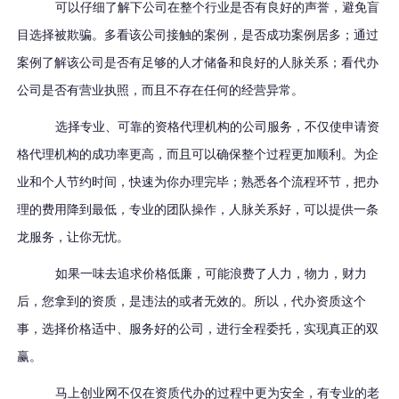
可以仔细了解下公司在整个行业是否有良好的声誉，避免盲
目选择被欺骗。
多看该公司接触的
案例
，是否
成功案例
居
多
；通过
案例了解该公司是否有
足够的人才储备和良好的人脉关系
；看
代办
公司
是否有营业执照
，而且不存在任何的经营异常
。
选择专业、可靠的资格代理机构的公司服务，不仅使申请资
格代理机构的成功率更高，而且可以确保整个过程更加顺利。
为企
业和个人节约时间，快速为你办理完毕；熟悉各个流程环节，把办
理的费用降到最低
，
专业的团队操作，人脉关系好，可以提供一条
龙服务，让你无忧
。
如果一味去追求价格低廉，可能浪费了人力，物力，财力
后，您拿到的资质，是违法的或者无效的。所以，代办资质这个
事，选择价格适中、服务好的公司，进行全程委托，实现真正的双
赢。
马上创业网不仅在资质代办的过程中更为安全，有专业的老