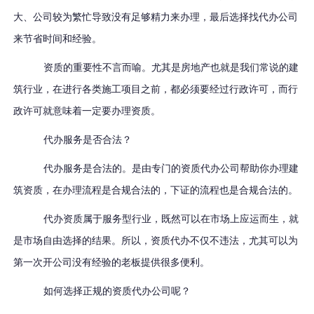
大、
公司较为繁忙导致
没有足够精力来办理
，最后选择找代办公司
来节省
时间和经验。
资质的重要性不言而喻。
尤其是房地产也就是我们常说的建
筑行业，
在进行各类施工项目之前，都必须要经过行政许可，而行
政许可就意味着一定要办理资质。
代办服务是否合法？
代办服务是合法的。
是由专门的资质代办公司
帮助你办理建
筑资质，在办理流程是合规合法的，下证的流程也是合规合法的。
代办资质属于服务型行业，
既然可以
在市场上应运而生，
就
是
市场自由选择的结果
。所以，
资质代办
不仅不
违法，
尤其
可以为
第一次开公司没有经验的老板
提供很多便利。
如何
选择正规的
资质代办公司
呢？