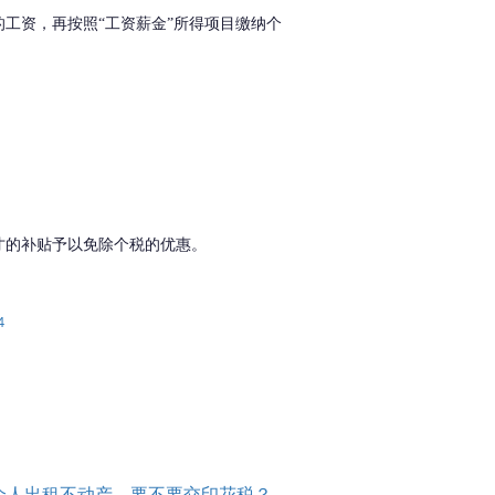
工资，再按照“工资薪金”所得项目缴纳个
才的补贴予以免除个税的优惠。
4
个人出租不动产，要不要交印花税？