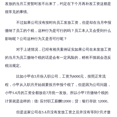
发放的当月工资暂时发不出来了，约定在下个月再补发工资这都是
很常见的事情。
不过如果公司没有按时向员工发放工资，但是却在当月申报
缴纳了员工的个税，这种行为是可行的吗？员工本人又会受到什么
影响呢？公司这种行为又是否可行呢？
对于上述情况，已经有相关案例证实如果公司在未发放工资
的当月为员工缴纳个税的话是会有一定风险的，稍有不慎就会违反
税法规定。
比如小甲在
月份入职公司，工资为
元，按照正常流
5
6000
程，小甲从入职月开始就要按月申报个税了，但是因为公司问题，
小甲
月的工资全都放在
月统一发放。所以小甲
月缴纳个税的
5.6
7
7
计算就是这样的：借
应付职工薪酬
贷：银行存款
。
:
12000；
12000
但是这家公司在
月没有发放工资之后并没有等到
月才缴
5.6
7