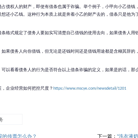
侵占债权人的财产，即使有借条也属于诈骗。举个例子，小甲向小乙借钱
没想还小乙钱。这种行为本质上就是奔着小乙的财产去的，借条只是他为
借条格式规定了债务人要如实写清楚自己借钱的使用去向，如果债务人用
，如果债务人向你借钱，但无论是还钱时间还是借钱用途都是含糊其辞的
，可以看看债务人的行为是否符合以上借条诈骗的定义，如果是的话，那
案，企业经营如何把控尺度？
https://www.mscye.com/newsdetail/1201
务
院的传票怎么办？
下一篇：
“洗衣液